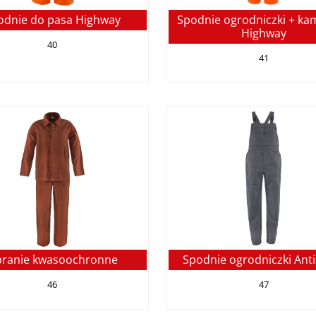
odnie do pasa Highway
Spodnie ogrodniczki + ka
Highway
40
41
ranie kwasoochronne
Spodnie ogrodniczki Anti
46
47