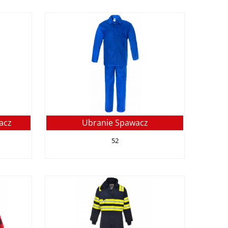
acz
Ubranie Spawacz
52