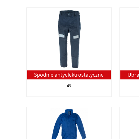
Spodnie antyelektrostatyczne
Ubra
49