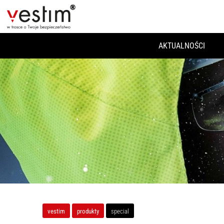
AKTUALNOŚCI
vestim
produkty
special