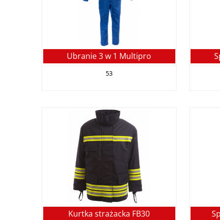
Ubranie 3 w 1 Multipro
S
53
Kurtka strażacka FB30
Sp