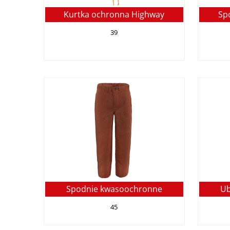
Kurtka ochronna Highway
Sp
39
Spodnie kwasoochronne
Ub
45