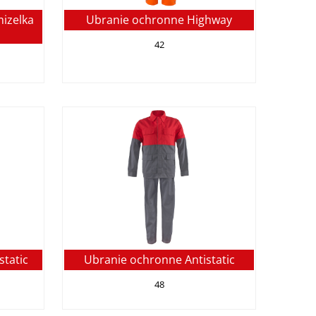
mizelka
Ubranie ochronne Highway
42
static
Ubranie ochronne Antistatic
48