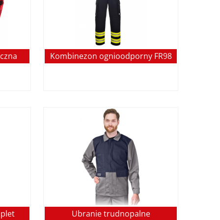
yczna
Kombinezon ognioodporny FR98
plet
Ubranie trudnopalne