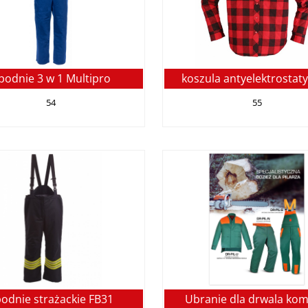
podnie 3 w 1 Multipro
koszula antyelektrostat
54
55
odnie strażackie FB31
Ubranie dla drwala kom