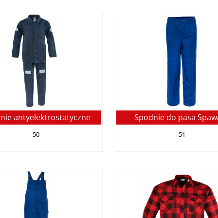
nie antyelektrostatyczne
Spodnie do pasa Spaw
50
51